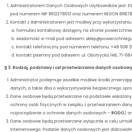
Administratorem Danych Osobowych Użytkowników jest: EWAL
pod numerem NIP 8512378013 oraz numerem REGON 811878031
Kontakt z Administratorem jest możliwy przy wykorzystani
formularz kontaktowy dostępny na stronie powierzchni
wiadomość e-mail pod adresem: sklep@powierzchnieg
kontakt telefoniczny pod numerem telefonu: +48 508 2
kontakt pisemny pod adresem: ul. Obotrycka 14B, 71-684
§ 3. Rodzaj, podstawy i cel przetwarzania danych osobow
Administrator podejmuje wszelkie możliwe środki zmierzaj
danych, a także dba o wykorzystywanie bezpiecznego opro
Dane osobowe będą przetwarzane na podstawie wskazanych p
ochrony osób fizycznych w związku z przetwarzaniem dan
rozporządzenie o ochronie danych osobowych –
RODO
) o
Dane osobowe będą przetwarzane wyłącznie w celu umożliw
internetowego. Podanie danych osobowych jest dobrowolne,