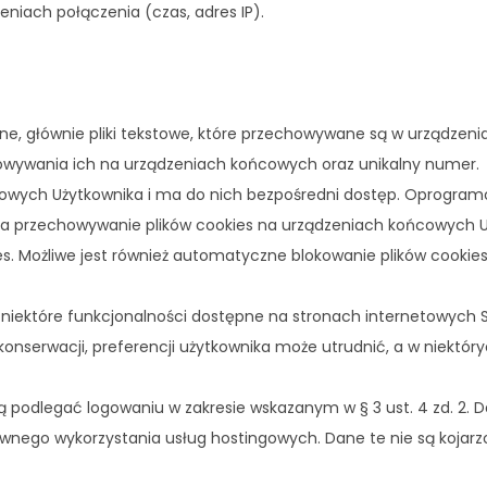
niach połączenia (czas, adres IP).
zne, głównie pliki tekstowe, które przechowywane są w urządzeni
howywania ich na urządzeniach końcowych oraz unikalny numer.
ńcowych Użytkownika i ma do nich bezpośredni dostęp. Oprogram
za przechowywanie plików cookies na urządzeniach końcowych U
es. Możliwe jest również automatyczne blokowanie plików cooki
iektóre funkcjonalności dostępne na stronach internetowych Sk
onserwacji, preferencji użytkownika może utrudnić, a w niektó
podlegać logowaniu w zakresie wskazanym w § 3 ust. 4 zd. 2. 
ywnego wykorzystania usług hostingowych. Dane te nie są kojar