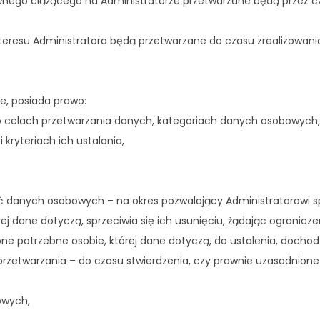
go ciążącego na Administratorze przetwarzane będą przez czas 
resu Administratora będą przetwarzane do czasu zrealizowania 
e, posiada prawo:
 o celach przetwarzania danych, kategoriach danych osobowych,
kryteriach ich ustalania,
ść danych osobowych – na okres pozwalający Administratorowi 
ej dane dotyczą, sprzeciwia się ich usunięciu, żądając ogranicze
 one potrzebne osobie, której dane dotyczą, do ustalenia, dochod
 przetwarzania – do czasu stwierdzenia, czy prawnie uzasadnion
owych,