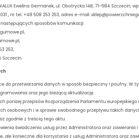
UX Ewelina Germanek, ul. Obotrycka 14B, 71-684 Szczecin, wpis
 , nr tel. +48 508 253 253, adres e-mail: sklep@powierzchnie
u następujących sposobów komunikacji:
egumowe.pl,
umowe.pl,
53 253,
 Szczecin.
ych
ące do przetwarzania danych w sposób bezpieczny i poufny. W t
gramowania oraz jego bieżącą aktualizację.
oniżej przepisów Rozporządzenia Parlamentu europejskiego i Ra
ych osobowych i w sprawie swobodnego przepływu takich danyc
raz zgodnie z treścią tego aktu.
ienia świadczenia usług przez Administratora oraz zawierania
 ale konieczne dla korzystania z usług Administratora oraz za