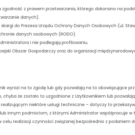
godność z prawem przetwarzania, którego dokonano na podstaw
etwarzanie danych).
a skargi do Prezesa Urzędu Ochrony Danych Osobowych (ul. Staw
ochronie danych osobowych (RODO).
inistratora i nie podlegają profilowaniu.
pejski Obszar Gospodarczy oraz do organizacji międzynarodowy
ik wyrazi na to zgodę lub gdy pozwalają na to obowiązujące prz
 chyba że zostało to uzgodnione z Użytkownikiem lub pozwalaj
lizującym niektóre usługi techniczne – dotyczy to przekazywa
 innym podmiotom, z którymi Administrator współpracuje w t
 celu realizacji czynności związanej bezpośrednio z podaniem 