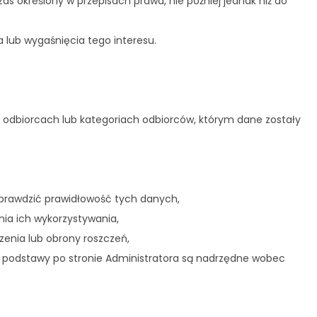
określony w przepisach prawa, nie później jednak niż do
lub wygaśnięcia tego interesu.
 odbiorcach lub kategoriach odbiorców, którym dane zostały
sprawdzić prawidłowość tych danych,
nia ich wykorzystywania,
zenia lub obrony roszczeń,
e podstawy po stronie Administratora są nadrzędne wobec