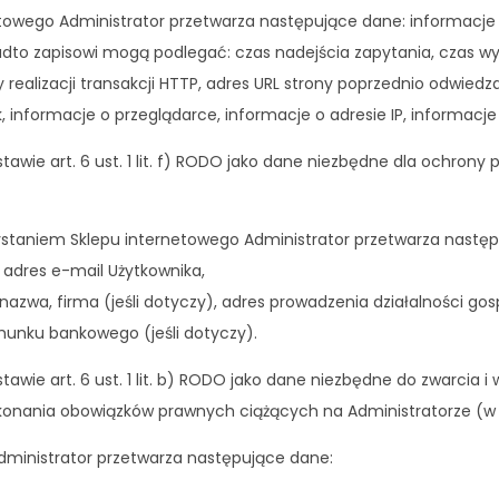
etowego Administrator przetwarza następujące dane: informacje
dto zapisowi mogą podlegać: czas nadejścia zapytania, czas wysł
realizacji transakcji HTTP, adres URL strony poprzednio odwiedza
k, informacje o przeglądarce, informacje o adresie IP, informac
wie art. 6 ust. 1 lit. f) RODO jako dane niezbędne dla ochrony
staniem Sklepu internetowego Administrator przetwarza następ
, adres e-mail Użytkownika,
azwa, firma (jeśli dotyczy), adres prowadzenia działalności gosp
hunku bankowego (jeśli dotyczy).
wie art. 6 ust. 1 lit. b) RODO jako dane niezbędne do zwarcia 
o wykonania obowiązków prawnych ciążących na Administratorze 
dministrator przetwarza następujące dane: