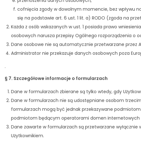
przenoszenia danych osobowych,
cofnięcia zgody w dowolnym momencie, bez wpływu na z
się na podstawie art. 6 ust. 1 lit. a) RODO (zgoda na prz
Każda z osób wskazanych w ust. 1 posiada prawo wniesieni
osobowych narusza przepisy Ogólnego rozporządzenia o 
Dane osobowe nie są automatycznie przetwarzane przez Adm
Administrator nie przekazuje danych osobowych poza Euro
.
§ 7. Szczegółowe informacje o formularzach
Dane w formularzach zbierane są tylko wtedy, gdy Użytkown
Dane w formularzach nie są udostępniane osobom trzecim,
formularzach mogą być jednak przekazywane podmiotom rea
podmiotom będącym operatorami domen internetowych lub
Dane zawarte w formularzach są przetwarzane wyłącznie w
Użytkownikiem.