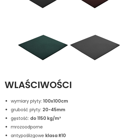
WLAŚCIWOŚCI
wymiary płyty:
100x100cm
grubość płyty:
20-45mm
gęstość:
do 1150 kg/m³
mrozoodporne
antypoślizgowe
klasa R10