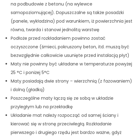
na podbudowie z betonu (na wylewce
samopoziomującej). Dopuszczalne są także posadzki
(panele, wykładzina) pod warunkiem, iż powierzchnia jest
równa, twarda i stanowi jednolitą warstwę
Podłoże przed rozkładaniem powinno zostać
oczyszczone (śmieci, pokruszony beton, itd. muszą być
bezwzględnie całkowicie usunięte przed instalacją płyt)
Maty nie powinny być układane w temperaturze powyżej
25 °C i poniżej 5°C
Maty posiadają dwie strony – wierzchnią (z fazowaniem)
i dolną (gładką)
Poszczególne maty łączą się ze sobą w układzie
przyległym lub na przekładkę
Układanie mat należy rozpocząć od samej ściany i
kierować się w stronę przeciwległą. Rozkładanie
pierwszego i drugiego rzędu jest bardzo ważne, gdyż