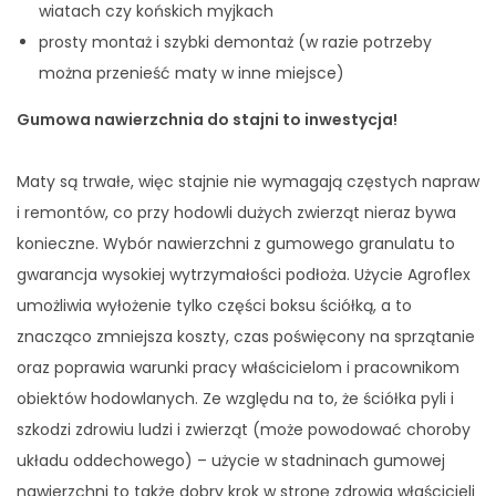
wiatach czy końskich myjkach
prosty montaż i szybki demontaż (w razie potrzeby
można przenieść maty w inne miejsce)
Gumowa nawierzchnia do stajni to inwestycja!
Maty są trwałe, więc stajnie nie wymagają częstych napraw
i remontów, co przy hodowli dużych zwierząt nieraz bywa
konieczne. Wybór nawierzchni z gumowego granulatu to
gwarancja wysokiej wytrzymałości podłoża. Użycie Agroflex
umożliwia wyłożenie tylko części boksu ściółką, a to
znacząco zmniejsza koszty, czas poświęcony na sprzątanie
oraz poprawia warunki pracy właścicielom i pracownikom
obiektów hodowlanych. Ze względu na to, że ściółka pyli i
szkodzi zdrowiu ludzi i zwierząt (może powodować choroby
układu oddechowego) – użycie w stadninach gumowej
nawierzchni to także dobry krok w stronę zdrowia właścicieli