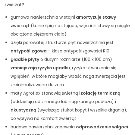
zwierząt?
gumowa nawierzchnia w stajni
amortyzuje stawy
zwierząt
(konie śpią na stojąco, więc ich stawy są ciągle
obciążone ciężarem ciała)
dzięki porowatej strukturze płyt nawierzchnia jest
antypoślizgowa
– klasa antypoślizgowości R10
gładkie płyty
o dużym rozmiarze (100 x 100 cm)
zmniejszają ryzyko upadku
, ryzyko utworzenia się
wgłębień, w które mogłaby wpaść noga zwierzęcia jest
zminimalizowane do zera
maty Agroflex stanowią świetną
izolację termiczną
(oddzielają od zimnego lub nagrzanego podłoża)
i
akustyczną
(wyciszają stukot kopyt i wszelkie drgania),
co wpływa na komfort zwierząt
budowa nawierzchni zapewnia
odprowadzenie wilgoci