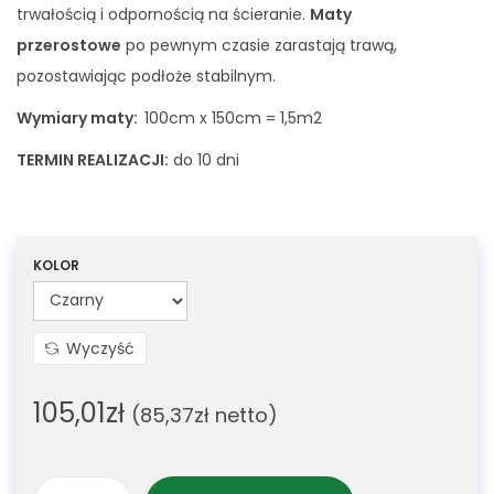
trwałością i odpornością na ścieranie.
Maty
przerostowe
po pewnym czasie zarastają trawą,
pozostawiając podłoże stabilnym.
Wymiary maty:
100cm x 150cm = 1,5m2
TERMIN REALIZACJI:
do 10 dni
KOLOR
Wyczyść
105,01
zł
(
85,37
zł
netto)