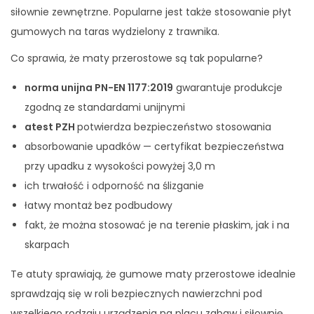
siłownie zewnętrzne. Popularne jest także stosowanie płyt
gumowych na taras wydzielony z trawnika.
Co sprawia, że maty przerostowe są tak popularne?
norma unijna PN-EN 1177:2019
gwarantuje produkcje
zgodną ze standardami unijnymi
atest PZH
potwierdza bezpieczeństwo stosowania
absorbowanie upadków — certyfikat bezpieczeństwa
przy upadku z wysokości powyżej 3,0 m
ich trwałość i odporność na ślizganie
łatwy montaż bez podbudowy
fakt, że można stosować je na terenie płaskim, jak i na
skarpach
Te atuty sprawiają, że gumowe maty przerostowe idealnie
sprawdzają się w roli bezpiecznych nawierzchni pod
wszelkiego rodzaju urządzenia na placu zabaw i siłownię