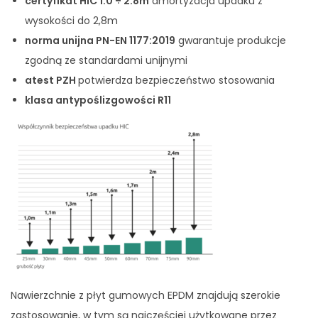
certyfikat HIC 1.0 ÷ 2.8m
amortyzacja upadku z
wysokości do 2,8m
norma unijna PN-EN 1177:2019
gwarantuje produkcje
zgodną ze standardami unijnymi
atest PZH
potwierdza bezpieczeństwo stosowania
klasa antypoślizgowości R11
Nawierzchnie z płyt gumowych EPDM znajdują szerokie
zastosowanie, w tym są najczęściej użytkowane przez