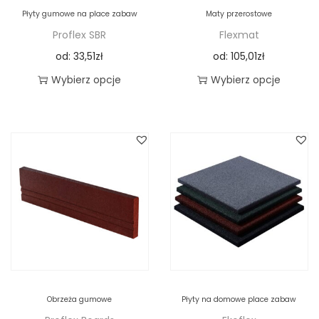
Płyty gumowe na place zabaw
Maty przerostowe
Proflex SBR
Flexmat
od:
33,51
zł
od:
105,01
zł
Wybierz opcje
Wybierz opcje
Obrzeża gumowe
Płyty na domowe place zabaw